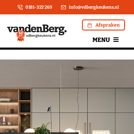
Ga
0181-322 269
info@vdbergkeukens.nl
naar
inhoud
Afspraken
MENU
Home
Over ons
Keukens
Apparatuur
Kookwinkel