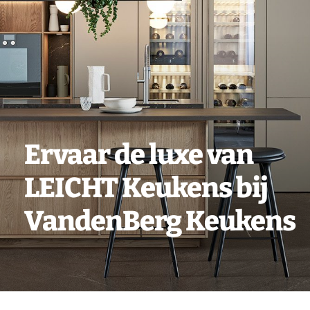
Vacatures
Contact
Ervaar de luxe van
LEICHT Keukens bij
VandenBerg Keukens