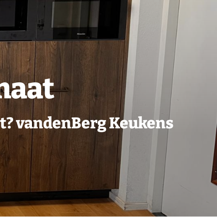
maat
aat? vandenBerg Keukens