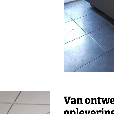
Van ontwer
opleverin