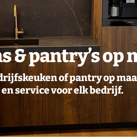
s & pantry’s op 
bedrijfskeuken of pantry op m
n service voor elk bedrijf.