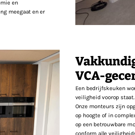
omie en
lang meegaat en er
Vakkundig 
VCA-gecer
Een bedrijfskeuken wor
veiligheid voorop staa
Onze monteurs zijn opge
op hoogte of in complex
op een betrouwbare mon
conform alle veiligheid