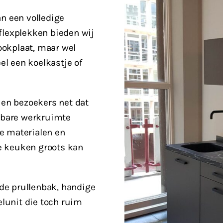
an een volledige
flexplekken bieden wij
ookplaat, maar wel
l een koelkastje of
en bezoekers net dat
stbare werkruimte
e materialen en
e keuken groots kan
de prullenbak, handige
lunit die toch ruim