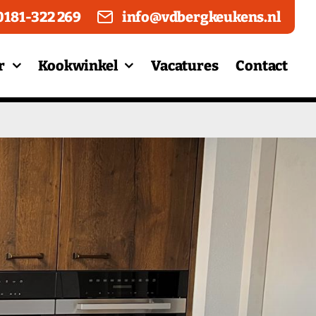
0181-322 269
info@vdbergkeukens.nl
r
Kookwinkel
Vacatures
Contact