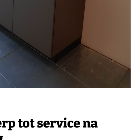
p tot service na
g