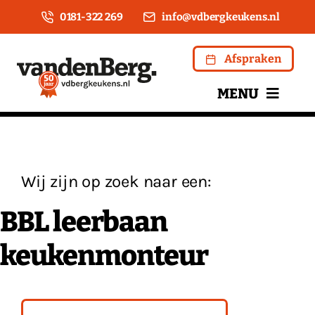
Ga
0181-322 269
info@vdbergkeukens.nl
naar
inhoud
Afspraken
MENU
Home
Over ons
Wij zijn op zoek naar een:
BBL leerbaan
Keukens
keukenmonteur
Apparatuur
Kookwinkel