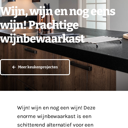
Wijn, wijn en nog eens
Vacatures
wijn! Prachtige
Contact
wijnbewaarkast
Meer keukenprojecten
Wijn! wijn en nog een wijn! Deze
enorme wijnbewaarkast is een
schitterend alternatief voor een