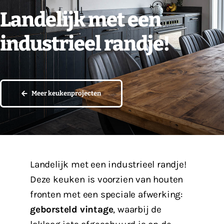
Landelijk met een
Vacatures
industrieel randje!
Contact
Meer keukenprojecten
Landelijk met een industrieel randje!
Deze keuken is voorzien van houten
fronten met een speciale afwerking:
geborsteld vintage
, waarbij de