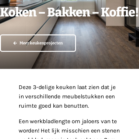
Koken – Bakken – Koffie!
Vacatures
Contact
Meer keukenprojecten
Deze 3-delige keuken laat zien dat je
in verschillende meubelstukken een
ruimte goed kan benutten.
Een werkbladlengte om jaloers van te
worden! Het lijk misschien een stenen