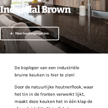
Industial Brown
Vacatures
Contact
Meer keukenprojecten
De koploper van een industriële
bruine keuken is hier te zien!
Door de natuurlijke houtnerflook, waar
het tin in de fronten verwerkt lijkt,
maakt deze keuken het in één klap de