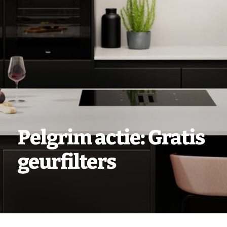
Vacatures
Contact
Pelgrim actie: Gratis
geurfilters