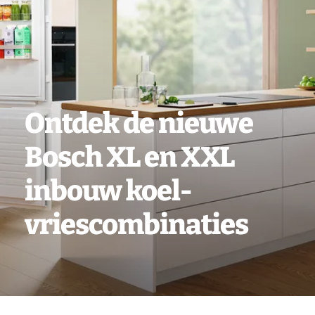
Vacatures
Contact
Ontdek de nieuwe
Bosch XL en XXL
inbouw koel-
vriescombinaties