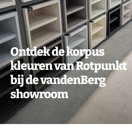
Vacatures
Contact
Ontdek de korpus
kleuren van Rotpunkt
bij de vandenBerg
showroom