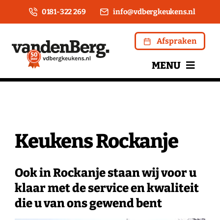
Ga
0181-322 269
info@vdbergkeukens.nl
naar
inhoud
Afspraken
MENU
Home
Over ons
Keukens Rockanje
Keukens
Ook in Rockanje staan wij voor u
Apparatuur
klaar met de service en kwaliteit
die u van ons gewend bent
Kookwinkel