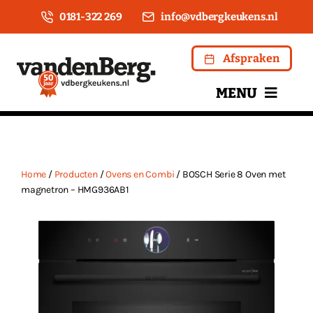
Ga
0181-322 269
info@vdbergkeukens.nl
naar
inhoud
Afspraken
MENU
Home
Over ons
Home
/
Producten
/
Ovens en Combi
/ BOSCH Serie 8 Oven met
magnetron – HMG936AB1
Keukens
Apparatuur
Kookwinkel